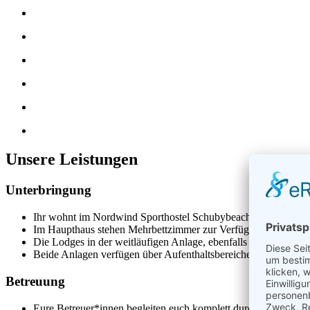
Unsere Leistungen
Unterbringung
Ihr wohnt im Nordwind Sporthostel Schubybeach nur wenige 1
Im Haupthaus stehen Mehrbettzimmer zur Verfügung
Die Lodges in der weitläufigen Anlage, ebenfalls mit Mehrbet
Beide Anlagen verfügen über Aufenthaltsbereiche und eine Men
Betreuung
Eure Betreuer*innen begleiten euch komplett durch die spann