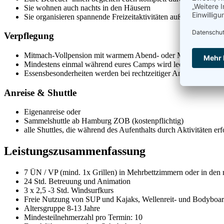
Sie wohnen auch nachts in den Häusern
Sie organisieren spannende Freizeitaktivitäten außerhalb der Tr
Verpflegung
Mitmach-Vollpension mit warmem Abend- oder Mittagessen. Au
Mindestens einmal während eures Camps wird lecker gegrillt
Essensbesonderheiten werden bei rechtzeitiger Anmeldung berü
Anreise & Shuttle
Eigenanreise oder
Sammelshuttle ab Hamburg ZOB (kostenpflichtig)
alle Shuttles, die während des Aufenthalts durch Aktivitäten erf
Leistungszusammenfassung
7 ÜN / VP (mind. 1x Grillen) in Mehrbettzimmern oder in den
24 Std. Betreuung und Animation
3 x 2,5 -3 Std. Windsurfkurs
Freie Nutzung von SUP und Kajaks, Wellenreit- und Bodyboar
Altersgruppe 8-13 Jahre
Mindesteilnehmerzahl pro Termin: 10