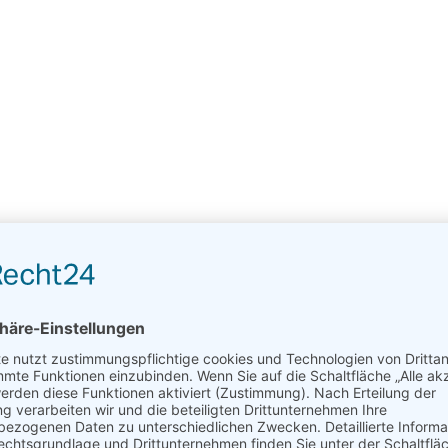
00 Meter vom Strand entfernt
tzimmern
sa, sowie diverse In- und Outdoor-Freizeitmöglichkeiten
ende Woche