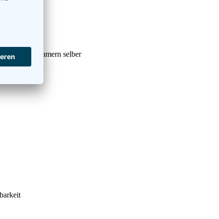
 mit euren Teamern selber
barkeit