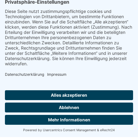
Angebote und Preise
je Camp-Termin
Je Termin 8 Reisetage mit Vollpension.
Unterbringung im Sporthostel Schubybeach.
Shuttle ab/zu Hamburg: 50 €
Kursangebote
Chill & Surf Camp
€ 399,00
Camps
14.07. - 21.07.
21.07. - 28.07.
28.07. - 04.08.
11.08. - 18.08.