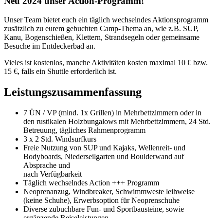
Neu 2024 unser Action-Programm!
Unser Team bietet euch ein täglich wechselndes Aktionsprogramm
zusätzlich zu eurem gebuchten Camp-Thema an, wie z.B. SUP,
Kanu, Bogenschießen, Klettern, Strandsegeln oder gemeinsame
Besuche im Entdeckerbad an.
Vieles ist kostenlos, manche Aktivitäten kosten maximal 10 € bzw.
15 €, falls ein Shuttle erforderlich ist.
Leistungszusammenfassung
7 ÜN / VP (mind. 1x Grillen) in Mehrbettzimmern oder in
den rustikalen Holzbungalows mit Mehrbettzimmern, 24 Std.
Betreuung, tägliches Rahmenprogramm
3 x 2 Std. Windsurfkurs
Freie Nutzung von SUP und Kajaks, Wellenreit- und
Bodyboards, Niederseilgarten und Boulderwand auf
Absprache und
nach Verfügbarkeit
Täglich wechselndes Action +++ Programm
Neoprenanzug, Windbreaker, Schwimmweste leihweise
(keine Schuhe), Erwerbsoption für Neoprenschuhe
Diverse zubuchbare Fun- und Sportbausteine, sowie
ergänzende Reiseleistungen