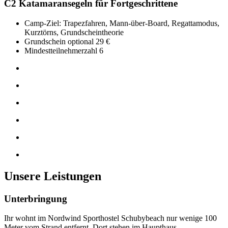
C2
Katamaransegeln für Fortgeschrittene
Camp-Ziel: Trapezfahren, Mann-über-Board, Regattamodus,
Kurztörns, Grundscheintheorie
Grundschein optional 29 €
Mindestteilnehmerzahl 6
Unsere Leistungen
Unterbringung
Ihr wohnt im Nordwind Sporthostel Schubybeach nur wenige 100
Meter vom Strand entfernt. Dort stehen im Haupthaus